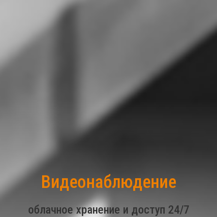
«Стартовый сто»
440 ₽
Видеонаблюдение
интернет - 100 МБит/сек и 120
облачное хранение и доступ 24/7
каналов ТВ